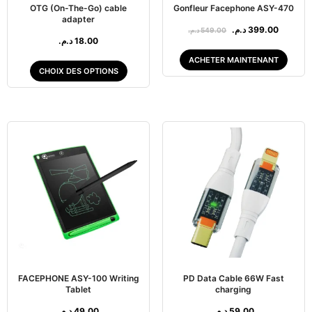
OTG (On-The-Go) cable
Gonfleur Facephone ASY-470
adapter
د.م.
399.00
د.م.
549.00
د.م.
18.00
ACHETER MAINTENANT
CHOIX DES OPTIONS
FACEPHONE ASY-100 Writing
PD Data Cable 66W Fast
Tablet
charging
د.م.
49.00
د.م.
59.00