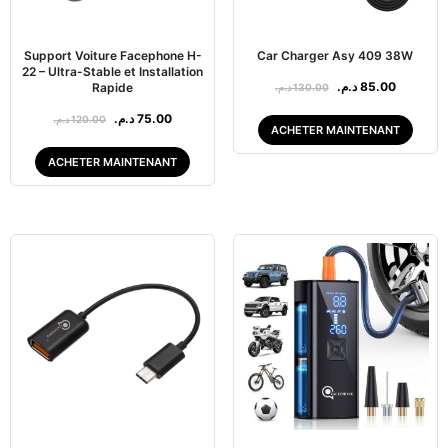
Support Voiture Facephone H-
Car Charger Asy 409 38W
22 – Ultra-Stable et Installation
د.م.
85.00
Rapide
د.م.
130.00
د.م.
75.00
د.م.
120.00
ACHETER MAINTENANT
ACHETER MAINTENANT