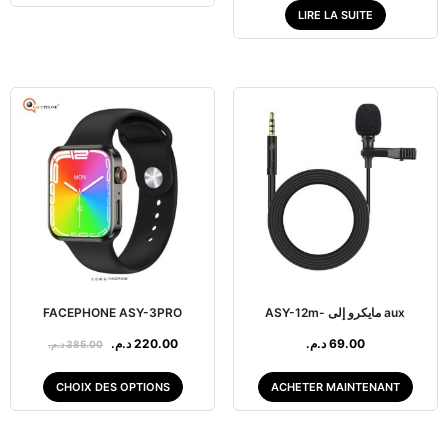
LIRE LA SUITE
FACEPHONE ASY-3PRO
ASY-12m- مايكرو إلى aux
د.م.
220.00
د.م.
69.00
د.م.
385.00
CHOIX DES OPTIONS
ACHETER MAINTENANT