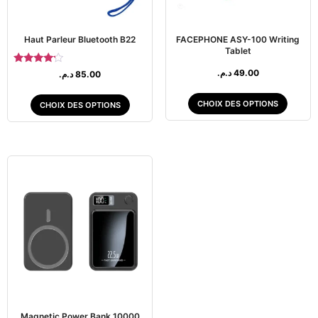
Haut Parleur Bluetooth B22
FACEPHONE ASY-100 Writing
Tablet
Note
د.م.
49.00
د.م.
85.00
4.00
sur 5
CHOIX DES OPTIONS
CHOIX DES OPTIONS
Magnetic Power Bank 10000