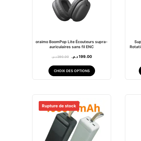
oraimo BoomPop Lite Écouteurs supra-
Sup
auriculaires sans fil ENC
Rotat
د.م.
199.00
د.م.
290.00
CHOIX DES OPTIONS