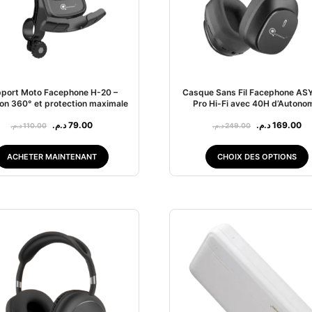
port Moto Facephone H-20 –
Casque Sans Fil Facephone AS
ion 360° et protection maximale
Pro Hi-Fi avec 40H d’Autono
د.م.
79.00
د.م.
169.00
د.م.
110.00
د.م.
249.00
ACHETER MAINTENANT
CHOIX DES OPTIONS