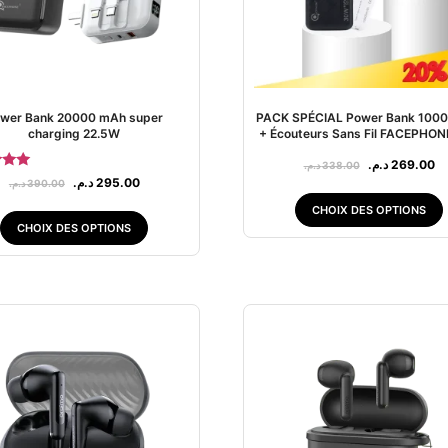
wer Bank 20000 mAh super
PACK SPÉCIAL Power Bank 100
charging 22.5W
+ Écouteurs Sans Fil FACEPHON
د.م.
269.00
د.م.
338.00
te
د.م.
295.00
د.م.
390.00
00
r 5
CHOIX DES OPTIONS
CHOIX DES OPTIONS