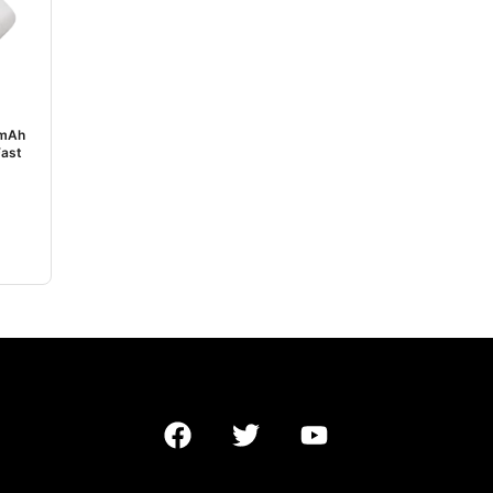
mAh
Fast