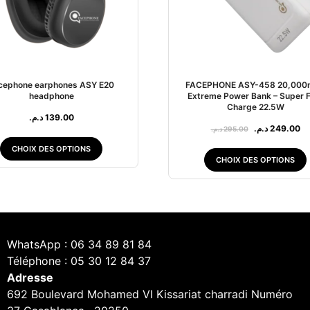
cephone earphones ASY E20
FACEPHONE ASY-458 20,000
headphone
Extreme Power Bank – Super 
Charge 22.5W
د.م.
139.00
د.م.
249.00
د.م.
295.00
CHOIX DES OPTIONS
CHOIX DES OPTIONS
WhatsApp : 06 34 89 81 84
Téléphone : 05 30 12 84 37
Adresse
692 Boulevard Mohamed VI Kissariat charradi Numéro