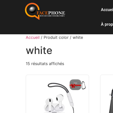
Accuei
À pro
Accueil
/ Produit color / white
white
15 résultats affichés