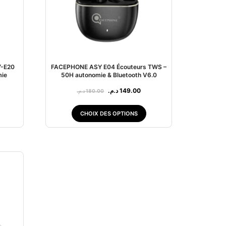
Y-E20
FACEPHONE ASY E04 Écouteurs TWS –
mie
50H autonomie & Bluetooth V6.0
د.م.
149.00
د.م.
180.00
CHOIX DES OPTIONS