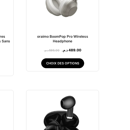
res
oraimo BoomPop Pro Wireless
s Sans
Headphone
د.م.
489.00
د.م.
595.00
CHOIX DES OPTIONS