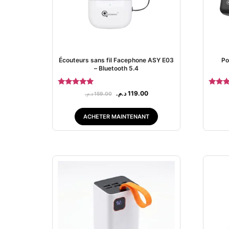
Écouteurs sans fil Facephone ASY E03
Po
– Bluetooth 5.4
Note
No
د.م.
119.00
د.م.
159.00
5.00
5.
sur 5
su
ACHETER MAINTENANT