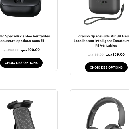
imo SpaceBuds Neo Véritables
oraimo SpaceBuds Air 38 Heu
écouteurs spatiaux sans fil
Localisateur Intelligent Écouteur
Fil Véritables
د.م.
190.00
د.م.
249.00
د.م.
159.00
د.م.
199.00
CHOIX DES OPTIONS
CHOIX DES OPTIONS