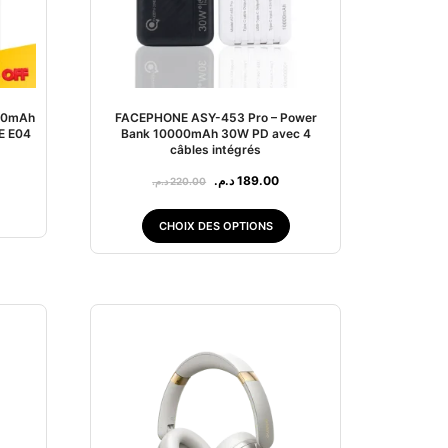
00mAh
FACEPHONE ASY-453 Pro – Power
E E04
Bank 10000mAh 30W PD avec 4
câbles intégrés
د.م.
189.00
د.م.
220.00
CHOIX DES OPTIONS