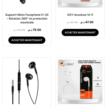
Support Moto Facephone H-20
ASY-écouteur hi-fi
– Rotation 360° et protection
د.م.
47.00
maximale
د.م.
57.00
د.م.
79.00
د.م.
110.00
ACHETER MAINTENANT
ACHETER MAINTENANT