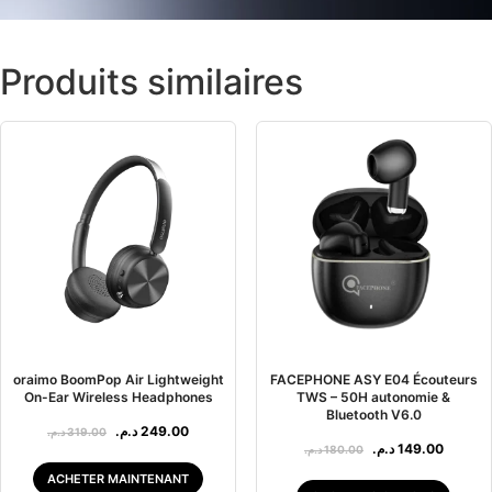
Produits similaires
oraimo BoomPop Air Lightweight
FACEPHONE ASY E04 Écouteurs
On-Ear Wireless Headphones
TWS – 50H autonomie &
Bluetooth V6.0
د.م.
249.00
د.م.
319.00
د.م.
149.00
د.م.
180.00
ACHETER MAINTENANT