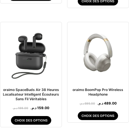
CHOIX DES OPTIONS
oraimo SpaceBuds Air 38 Heures
oraimo BoomPop Pro Wireless
Localisateur Intelligent Écouteurs
Headphone
Sans Fil Véritables
د.م.
489.00
د.م.
595.00
د.م.
159.00
د.م.
199.00
CHOIX DES OPTIONS
CHOIX DES OPTIONS