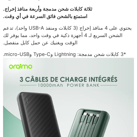
ثلاثة كابلات شحن مدمجة وأربعة منافذ إخراج.
استمتع بالشحن فائق السرعة في أي وقت.
يحتوي على 4 منافذ إخراج (3 كابلات ومنفذ USB-A واحد)، تدعم
الشحن السريع لـ 4 أجهزة ذكية في وقت واحد، مما يوفر لك
الوقت ويغنيك عن حمل كابل منفصل.
*3 كابلات شحن مدمجة: Lightning وType-C وmicro-USB.