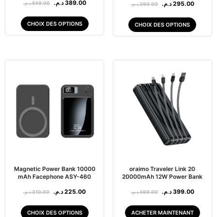
Note
د.م.
389.00
د.م.
295.00
د.م.
549.00
د.م.
390.00
5.00
sur 5
CHOIX DES OPTIONS
CHOIX DES OPTIONS
Magnetic Power Bank 10000
oraimo Traveler Link 20
mAh Facephone ASY-460
20000mAh 12W Power Bank
د.م.
225.00
د.م.
399.00
د.م.
310.00
د.م.
499.00
CHOIX DES OPTIONS
ACHETER MAINTENANT