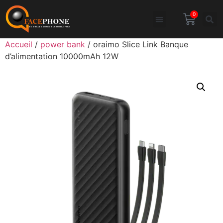
0
Accueil
/
power bank
/ oraimo Slice Link Banque
d’alimentation 10000mAh 12W