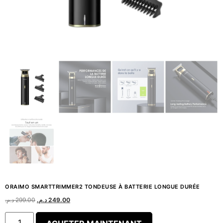
ORAIMO SMARTTRIMMER2 TONDEUSE À BATTERIE LONGUE DURÉE
د.م.
299.00
د.م.
249.00