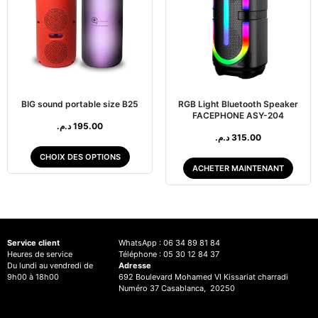
BIG sound portable size B25
RGB Light Bluetooth Speaker
FACEPHONE ASY-204
د.م.
195.00
د.م.
315.00
CHOIX DES OPTIONS
ACHETER MAINTENANT
Service client
WhatsApp : 06 34 89 81 84
Heures de service
Téléphone : 05 30 12 84 37
Du lundi au vendredi de
Adresse
9h00 à 18h00
692 Boulevard Mohamed VI Kissariat charradi
Numéro 37 Casablanca, 20250