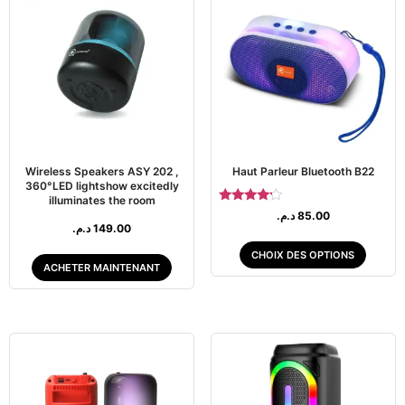
Wireless Speakers ASY 202 ,
Haut Parleur Bluetooth B22
360°LED lightshow excitedly
illuminates the room
Note
د.م.
85.00
4.00
د.م.
149.00
sur 5
CHOIX DES OPTIONS
ACHETER MAINTENANT