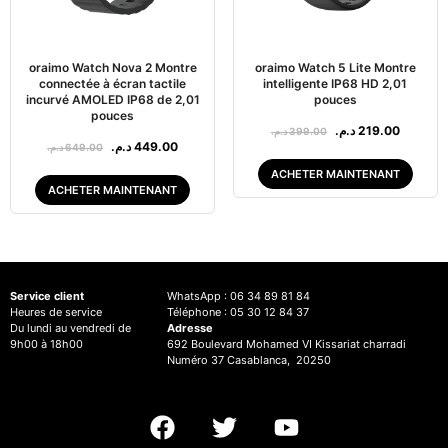
oraimo Watch Nova 2 Montre
oraimo Watch 5 Lite Montre
connectée à écran tactile
intelligente IP68 HD 2,01
incurvé AMOLED IP68 de 2,01
pouces
pouces
د.م.
219.00
د.م.
399.00
د.م.
449.00
د.م.
649.00
ACHETER MAINTENANT
ACHETER MAINTENANT
Service client
WhatsApp : 06 34 89 81 84
Heures de service
Téléphone : 05 30 12 84 37
Du lundi au vendredi de
Adresse
9h00 à 18h00
692 Boulevard Mohamed VI Kissariat charradi
Numéro 37 Casablanca, 20250