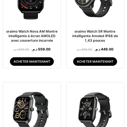
oraimo Watch Nova AM Montre
oraimo Watch 5R Montre
intelligente à écran AMOLED
intelligente Amoled IP68 de
avec couverture incurvée
1,43 pouces
د.م.
559.00
د.م.
449.00
د.م.
690.00
د.م.
500.00
ACHETER MAINTENANT
ACHETER MAINTENANT