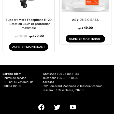
Support Moto Facephone H-20
ASY-05 BIG BASS
– Rotation 360° et protection
د.م.
49.00
maximale
د.م.
79.00
د.م.
110.00
ACHETER MAINTENANT
ACHETER MAINTENANT
Service client
WhatsApp : 06 34 89 81 84
Heures de service
Téléphone : 05 30 12 84 37
Du lundi au vendredi de
Adresse
9h00 à 18h00
692 Boulevard Mohamed VI Kissariat charradi
Numéro 37 Casablanca, 20250