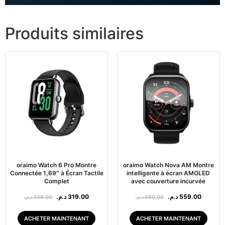
Produits similaires
oraimo Watch 6 Pro Montre
oraimo Watch Nova AM Montre
Connectée 1,69″ à Écran Tactile
intelligente à écran AMOLED
Complet
avec couverture incurvée
د.م.
319.00
د.م.
559.00
د.م.
449.00
د.م.
690.00
ACHETER MAINTENANT
ACHETER MAINTENANT