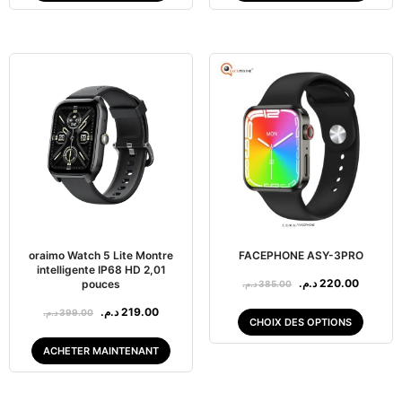
oraimo Watch 5 Lite Montre
FACEPHONE ASY-3PRO
intelligente IP68 HD 2,01
د.م.
220.00
pouces
د.م.
385.00
د.م.
219.00
د.م.
399.00
CHOIX DES OPTIONS
ACHETER MAINTENANT